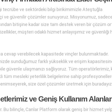
iği tecrübe ve sektördeki bilgi birikimimizle Ateştuğla
likçi ve güvenilir çözümler sunuyoruz. Misyonumuz, sadec
cından bitişine kadar size tam destek veren bir çözüm or
özellikler, müşteri odaklı hizmet anlayışımız ve güvenliği 
aca cevap verebilecek kapasitede vinçler bulunmaktadır.
izde sunduğumuz farklı yükseklik ve erişim kapasitesin
bile güvenle ulaşmanızı sağlıyoruz. Tüm operatörlerimiz, 
kli tüm mesleki yeterlilik belgelerine sahip profesyonelle
 benimseyerek, size özel çözümler üretmek için buradayız
etlerimiz ve Geniş Kullanım Alanlar
r. Bu bilinçle, Canlar Platform olarak geniş bir hizmet ye