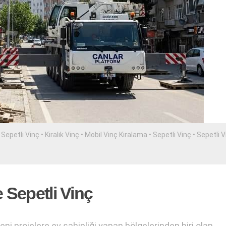
k Sepetli Vinç
•
Kiralık Vinç
•
Mobil Vinç Kiralama
•
Sepetli Vinç
•
Sepetli V
e Sepetli Vinç
ni projelere ev sahipliği yapan bölgelerinden biri olan