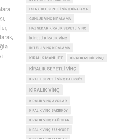
mlara
ESENYURT SEPETLI VINÇ KIRALAMA
sı,
GÜNLÜK VINÇ KIRALAMA
er,
HAZNEDAR KIRALIK SEPETLI VINÇ
larak,
IKITELLI KIRALIK VINÇ
ğla
IKITELLI VINÇ KIRALAMA
yı
KIRALIK MANLIFT
KIRALIK MOBIL VINÇ
KIRALIK SEPETLI VINÇ
KIRALIK SEPETLI VINÇ BAKIRKÖY
KIRALIK VINÇ
KIRALIK VINÇ AVCILAR
KIRALIK VINÇ BAKIRKÖY
KIRALIK VINÇ BAĞCILAR
KIRALIK VINÇ ESENYURT