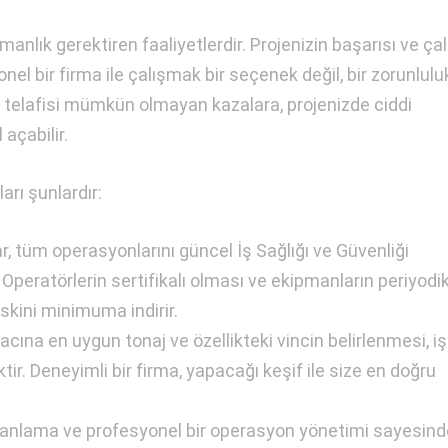
manlık gerektiren faaliyetlerdir. Projenizin başarısı ve ç
el bir firma ile çalışmak bir seçenek değil, bir zorunlulu
 telafisi mümkün olmayan kazalara, projenizde ciddi
açabilir.
arı şunlardır:
, tüm operasyonlarını güncel İş Sağlığı ve Güvenliği
Operatörlerin sertifikalı olması ve ekipmanların periyodi
iskini minimuma indirir.
yacına en uygun tonaj ve özellikteki vincin belirlenmesi, iş
ktir. Deneyimli bir firma, yapacağı keşif ile size en doğru
anlama ve profesyonel bir operasyon yönetimi sayesind