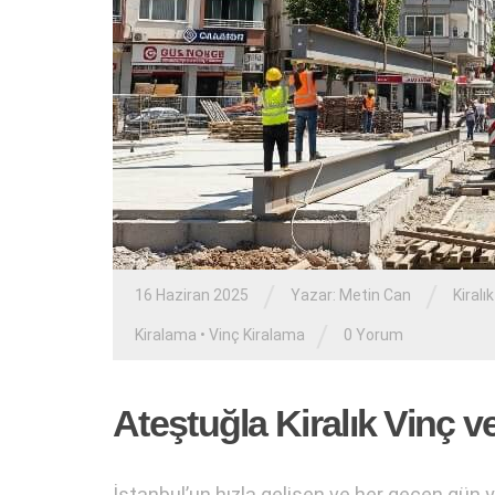
/
/
16 Haziran 2025
Yazar:
Metin Can
Kiralı
/
Kiralama
•
Vinç Kiralama
0 Yorum
Ateştuğla Kiralık Vinç v
İstanbul’un hızla gelişen ve her geçen gün ye