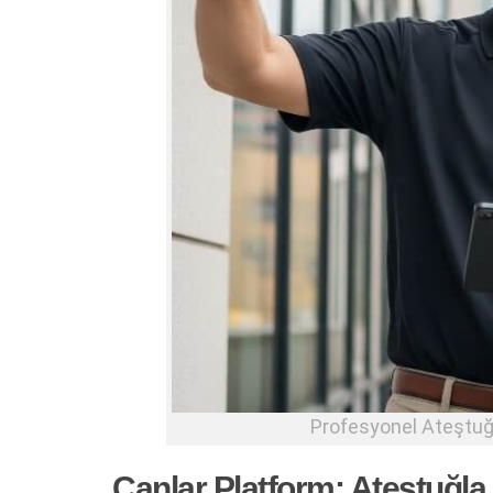
Profesyonel Ateştuğl
Canlar Platform: Ateştuğla