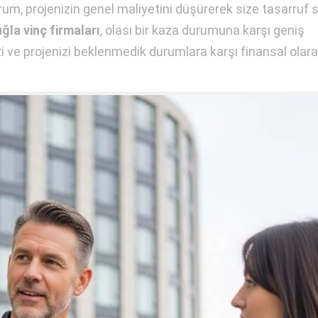
um, projenizin genel maliyetini düşürerek size tasarruf s
ğla vinç firmaları
, olası bir kaza durumuna karşı geniş
zi ve projenizi beklenmedik durumlara karşı finansal olar