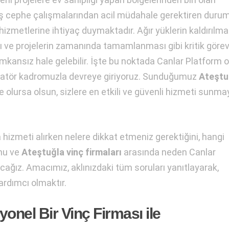
ış cephe çalışmalarından acil müdahale gerektiren duru
izmetlerine ihtiyaç duymaktadır. Ağır yüklerin kaldırılma
 ve projelerin zamanında tamamlanması gibi kritik görevl
ansız hale gelebilir. İşte bu noktada Canlar Platform o
atör kadromuzla devreye giriyoruz. Sunduğumuz
Ateştu
e olursa olsun, sizlere en etkili ve güvenli hizmeti sunma
 hizmeti alırken nelere dikkat etmeniz gerektiğini, hangi
unu ve
Ateştuğla vinç firmaları
arasında neden Canlar
acağız. Amacımız, aklınızdaki tüm soruları yanıtlayarak,
ardımcı olmaktır.
onel Bir Vinç Firması ile