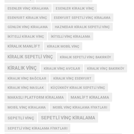
ESENLER KIRALIK VINÇ
ESENLER VINÇ KIRALAMA
ESENYURT KIRALIK VINÇ
ESENYURT SEPETLI VINÇ KIRALAMA
GÜNLÜK VINÇ KIRALAMA
HAZNEDAR KIRALIK SEPETLI VINÇ
IKITELLI KIRALIK VINÇ
IKITELLI VINÇ KIRALAMA
KIRALIK MANLIFT
KIRALIK MOBIL VINÇ
KIRALIK SEPETLI VINÇ
KIRALIK SEPETLI VINÇ BAKIRKÖY
KIRALIK VINÇ
KIRALIK VINÇ AVCILAR
KIRALIK VINÇ BAKIRKÖY
KIRALIK VINÇ BAĞCILAR
KIRALIK VINÇ ESENYURT
KIRALIK VINÇ MASLAK
KÜÇÜKKÖY KIRALIK SEPETLI VINÇ
MANLIFT KIRALAMA
MAKASLI PLATFORM KIRALAMA
MOBIL VINÇ KIRALAMA
MOBIL VINÇ KIRALAMA FIYATLARI
SEPETLI VINÇ KIRALAMA
SEPETLI VINÇ
SEPETLI VINÇ KIRALAMA FIYATLARI