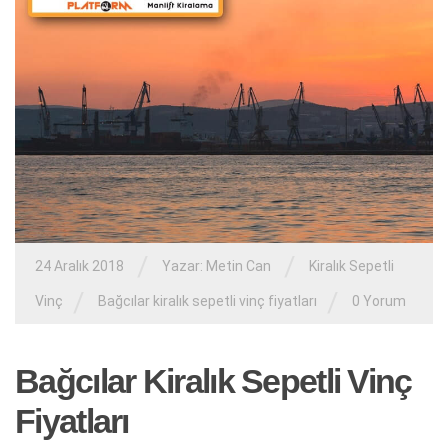
/
/
24 Aralık 2018
Yazar:
Metin Can
Kiralık Sepetli
/
/
Vinç
Bağcılar kiralık sepetli vinç fiyatları
0 Yorum
Bağcılar Kiralık Sepetli Vinç
Fiyatları