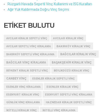
Rüzgarlı Havada Sepetli Vinç Kullanımı ve İSG Kuralları
Ağır Yük Kaldırmada Doğru Vinç Seçimi
ETİKET BULUTU
AVCILAR KIRALIK SEPETLI VINÇ
AVCILAR KIRALIK VINÇ
BAKIRKÖY KIRALIK VINÇ
AVCILAR SEPETLI VINÇ KIRALAMA
BAĞCILAR KIRALIK VINÇ
BAKIRKÖY SEPETLI VINÇ KIRALAMA
BAĞCILAR VINÇ KIRALAMA
BAŞAKŞEHIR KIRALIK VINÇ
BEYKENT KIRALIK SEPETLI VINÇ
BEYLIKDÜZÜ KIRALIK VINÇ
CANBEY VINÇ
ESENLER KIRALIK SEPETLI VINÇ
ESENLER KIRALIK VINÇ
ESENLER VINÇ KIRALAMA
ESENYURT KIRALIK VINÇ
ESENYURT SEPETLI VINÇ KIRALAMA
GÜNLÜK VINÇ KIRALAMA
HAZNEDAR KIRALIK SEPETLI VINÇ
IKITELLI KIRALIK VINÇ
IKITELLI VINÇ KIRALAMA