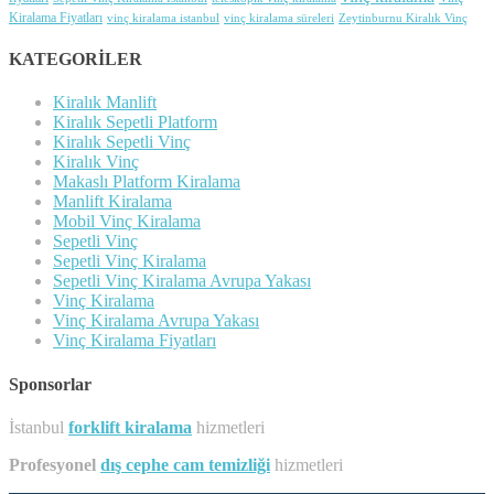
Kiralama Fiyatları
vinç kiralama istanbul
Zeytinburnu Kiralık Vinç
vinç kiralama süreleri
KATEGORİLER
Kiralık Manlift
Kiralık Sepetli Platform
Kiralık Sepetli Vinç
Kiralık Vinç
Makaslı Platform Kiralama
Manlift Kiralama
Mobil Vinç Kiralama
Sepetli Vinç
Sepetli Vinç Kiralama
Sepetli Vinç Kiralama Avrupa Yakası
Vinç Kiralama
Vinç Kiralama Avrupa Yakası
Vinç Kiralama Fiyatları
Sponsorlar
İstanbul
forklift kiralama
hizmetleri
Profesyonel
dış cephe cam temizliği
hizmetleri