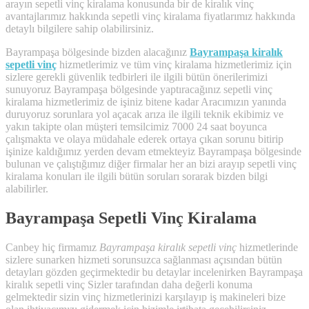
arayın sepetli vinç kiralama konusunda bir de kiralık vinç
avantajlarımız hakkında sepetli vinç kiralama fiyatlarımız hakkında
detaylı bilgilere sahip olabilirsiniz.
Bayrampaşa bölgesinde bizden alacağınız
Bayrampaşa kiralık
sepetli vinç
hizmetlerimiz ve tüm vinç kiralama hizmetlerimiz için
sizlere gerekli güvenlik tedbirleri ile ilgili bütün önerilerimizi
sunuyoruz Bayrampaşa bölgesinde yaptıracağınız sepetli vinç
kiralama hizmetlerimiz de işiniz bitene kadar Aracımızın yanında
duruyoruz sorunlara yol açacak arıza ile ilgili teknik ekibimiz ve
yakın takipte olan müşteri temsilcimiz 7000 24 saat boyunca
çalışmakta ve olaya müdahale ederek ortaya çıkan sorunu bitirip
işinize kaldığımız yerden devam etmekteyiz Bayrampaşa bölgesinde
bulunan ve çalıştığımız diğer firmalar her an bizi arayıp sepetli vinç
kiralama konuları ile ilgili bütün soruları sorarak bizden bilgi
alabilirler.
Bayrampaşa Sepetli Vinç Kiralama
Canbey hiç firmamız
Bayrampaşa kiralık sepetli vinç
hizmetlerinde
sizlere sunarken hizmeti sorunsuzca sağlanması açısından bütün
detayları gözden geçirmektedir bu detaylar incelenirken Bayrampaşa
kiralık sepetli vinç Sizler tarafından daha değerli konuma
gelmektedir sizin vinç hizmetlerinizi karşılayıp iş makineleri bize