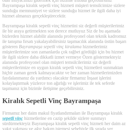
olan ihtiyacımızı gidermek için bizimle irtibata geçebilirsiniz
Bayrampaşa kiralık sepetli vinç hizmeti müşteri temsilcimize sizlere
sunduğu memnuniyet ve sizlere sunduğu hizmet ile ilgili daha iyi
hizmet almanızı gerçekleştirecektir.
Bayrampaşa kiralık sepetli vinç hizmetini siz değerli müşterilerimiz
ile bir araya getirmekten son derece mutluyuz Siz de bu aşamada
bizlerden hizmet alabilir alanında profesyonel olan teknik kadromuz
ile tanışma fırsatı yakalayabilirsiniz taşımacılık alanında üstün başarı
gösteren
Bayrampaşa sepetli vinç kiralama
hizmetlerimiz
müşterilerimize son zamanlarda çok rağbet gördüğü için bu hizmet
ile ilgili sizlere daha dikkatli izmet vermeye Özen göstermekteyiz
alanında profesyonel olan müşteri temsilcilerimiz siz değerli
müşterilerimize en uygun kiralık sepetli vinç hizmetleri sunmaktan
hiçbir zaman gerek kalmayacaktır ve her zaman hizmetlerimizden
faydalanmanız da yardımcı olacaktır firmamız İnşaat işlerini
kolaylaştırmak yüzlerce ton ağırlığı ve işlerimiz ile tek seferde
taşımanız için bizimle iletişime geçebilirsiniz.
Kiralık Sepetli Vinç Bayrampaşa
Firmamız her daim makul fiyatlandırmaları ile Bayrampaşa kiralık
sepetli vinç
hizmetlerine en cazip şekilde sizlere sunmayı
sürdürmekteyiz Bayrampaşa kiralık sepetli vinç hizmeti her daim az
yakıt yakması ve ağız bakım istemesi sebebiyle ilk sırada yer