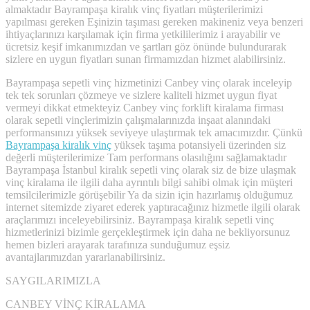
almaktadır Bayrampaşa kiralık vinç fiyatları müşterilerimizi
yapılması gereken Eşinizin taşıması gereken makineniz veya benzeri
ihtiyaçlarınızı karşılamak için firma yetkililerimiz i arayabilir ve
ücretsiz keşif imkanımızdan ve şartları göz önünde bulundurarak
sizlere en uygun fiyatları sunan firmamızdan hizmet alabilirsiniz.
Bayrampaşa sepetli vinç hizmetinizi Canbey vinç olarak inceleyip
tek tek sorunları çözmeye ve sizlere kaliteli hizmet uygun fiyat
vermeyi dikkat etmekteyiz Canbey vinç forklift kiralama firması
olarak sepetli vinçlerimizin çalışmalarınızda inşaat alanındaki
performansınızı yüksek seviyeye ulaştırmak tek amacımızdır. Çünkü
Bayrampaşa kiralık vinç
yüksek taşıma potansiyeli üzerinden siz
değerli müşterilerimize Tam performans olasılığını sağlamaktadır
Bayrampaşa İstanbul kiralık sepetli vinç olarak siz de bize ulaşmak
vinç kiralama ile ilgili daha ayrıntılı bilgi sahibi olmak için müşteri
temsilcilerimizle görüşebilir Ya da sizin için hazırlamış olduğumuz
internet sitemizde ziyaret ederek yaptıracağınız hizmetle ilgili olarak
araçlarımızı inceleyebilirsiniz. Bayrampaşa kiralık sepetli vinç
hizmetlerinizi bizimle gerçekleştirmek için daha ne bekliyorsunuz
hemen bizleri arayarak tarafınıza sunduğumuz eşsiz
avantajlarımızdan yararlanabilirsiniz.
SAYGILARIMIZLA
CANBEY VİNÇ KİRALAMA