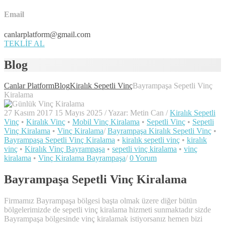
Email
canlarplatform@gmail.com
TEKLİF AL
Blog
Canlar Platform
Blog
Kiralık Sepetli Vinç
Bayrampaşa Sepetli Vinç
Kiralama
27 Kasım 2017
15 Mayıs 2025
/
Yazar:
Metin Can
/
Kiralık Sepetli
Vinç
•
Kiralık Vinç
•
Mobil Vinç Kiralama
•
Sepetli Vinç
•
Sepetli
Vinç Kiralama
•
Vinç Kiralama
/
Bayrampaşa Kiralık Sepetli Vinç
•
Bayrampaşa Sepetli Vinç Kiralama
•
kiralık sepetli vinç
•
kiralık
vinç
•
Kiralık Vinç Bayrampaşa
•
sepetli vinç kiralama
•
vinç
kiralama
•
Vinç Kiralama Bayrampaşa
/
0 Yorum
Bayrampaşa Sepetli Vinç Kiralama
Firmamız Bayrampaşa bölgesi başta olmak üzere diğer bütün
bölgelerimizde de sepetli vinç kiralama hizmeti sunmaktadır sizde
Bayrampaşa bölgesinde vinç kiralamak istiyorsanız hemen bizi