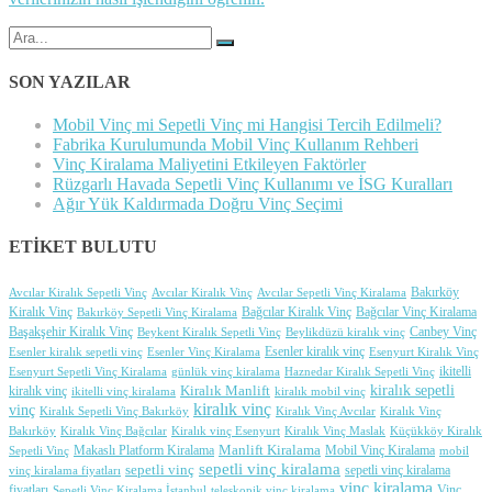
Şunu
ara:
SON YAZILAR
Mobil Vinç mi Sepetli Vinç mi Hangisi Tercih Edilmeli?
Fabrika Kurulumunda Mobil Vinç Kullanım Rehberi
Vinç Kiralama Maliyetini Etkileyen Faktörler
Rüzgarlı Havada Sepetli Vinç Kullanımı ve İSG Kuralları
Ağır Yük Kaldırmada Doğru Vinç Seçimi
ETİKET BULUTU
Avcılar Kiralık Vinç
Bakırköy
Avcılar Kiralık Sepetli Vinç
Avcılar Sepetli Vinç Kiralama
Bağcılar Kiralık Vinç
Bağcılar Vinç Kiralama
Kiralık Vinç
Bakırköy Sepetli Vinç Kiralama
Başakşehir Kiralık Vinç
Canbey Vinç
Beylikdüzü kiralık vinç
Beykent Kiralık Sepetli Vinç
Esenler kiralık sepetli vinç
Esenler Vinç Kiralama
Esenler kiralık vinç
Esenyurt Kiralık Vinç
günlük vinç kiralama
Haznedar Kiralık Sepetli Vinç
ikitelli
Esenyurt Sepetli Vinç Kiralama
kiralık sepetli
Kiralık Manlift
kiralık vinç
ikitelli vinç kiralama
kiralık mobil vinç
kiralık vinç
vinç
Kiralık Vinç Avcılar
Kiralık Sepetli Vinç Bakırköy
Kiralık Vinç
Kiralık Vinç Bağcılar
Kiralık Vinç Maslak
Küçükköy Kiralık
Bakırköy
Kiralık vinç Esenyurt
Makaslı Platform Kiralama
Manlift Kiralama
Sepetli Vinç
Mobil Vinç Kiralama
mobil
sepetli vinç kiralama
sepetli vinç
vinç kiralama fiyatları
sepetli vinç kiralama
vinç kiralama
Vinç
fiyatları
Sepetli Vinç Kiralama İstanbul
teleskopik vinç kiralama