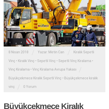
/
/
8 Nisan 2018
Yazar:
Metin Can
Kiralık Sepetli
Vinç
•
Kiralık Vinç
•
Sepetli Vinç
•
Sepetli Vinç Kiralama
•
/
Vinç Kiralama
•
Vinç Kiralama Avrupa Yakası
Büyükçekmece Kiralık Sepetli Vinç
•
Büyükçekmece kiralık
/
vinç
0 Yorum
Büyükçekmece Kiralık