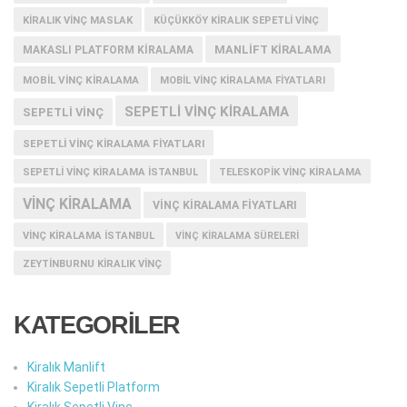
KIRALIK VINÇ MASLAK
KÜÇÜKKÖY KIRALIK SEPETLI VINÇ
MANLIFT KIRALAMA
MAKASLI PLATFORM KIRALAMA
MOBIL VINÇ KIRALAMA
MOBIL VINÇ KIRALAMA FIYATLARI
SEPETLI VINÇ KIRALAMA
SEPETLI VINÇ
SEPETLI VINÇ KIRALAMA FIYATLARI
SEPETLI VINÇ KIRALAMA İSTANBUL
TELESKOPIK VINÇ KIRALAMA
VINÇ KIRALAMA
VINÇ KIRALAMA FIYATLARI
VINÇ KIRALAMA ISTANBUL
VINÇ KIRALAMA SÜRELERI
ZEYTINBURNU KIRALIK VINÇ
KATEGORİLER
Kiralık Manlift
Kiralık Sepetli Platform
Kiralık Sepetli Vinç