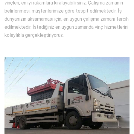
vinçleri, en iyi rakamlara kiralayabilirsiniz. Çalışma zamanın
belirlenmesi, müşterilerimize göre tespit edilmektedir. İş
dünyanızın aksamaması için, en uygun çalışma zamanı tercih
edilmektedir. İstediğiniz en uygun zamanda vinç hizmetlerini
kolaylıkla gerçekleştiriyoruz.