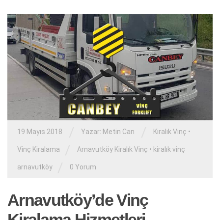
/
/
19 Mayıs 2018
Yazar:
Metin Can
Kiralık Vinç
•
/
Vinç Kiralama
Arnavutköy Kiralık Vinç
•
kiralık vinç
/
arnavutköy
0 Yorum
Arnavutköy’de Vinç
Kiralama Hizmetleri