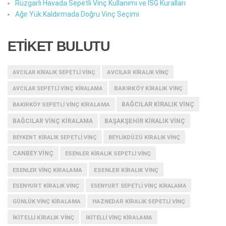
Rüzgarlı Havada Sepetli Vinç Kullanımı ve İSG Kuralları
Ağır Yük Kaldırmada Doğru Vinç Seçimi
ETİKET BULUTU
AVCILAR KIRALIK SEPETLI VINÇ
AVCILAR KIRALIK VINÇ
BAKIRKÖY KIRALIK VINÇ
AVCILAR SEPETLI VINÇ KIRALAMA
BAĞCILAR KIRALIK VINÇ
BAKIRKÖY SEPETLI VINÇ KIRALAMA
BAĞCILAR VINÇ KIRALAMA
BAŞAKŞEHIR KIRALIK VINÇ
BEYKENT KIRALIK SEPETLI VINÇ
BEYLIKDÜZÜ KIRALIK VINÇ
CANBEY VINÇ
ESENLER KIRALIK SEPETLI VINÇ
ESENLER KIRALIK VINÇ
ESENLER VINÇ KIRALAMA
ESENYURT KIRALIK VINÇ
ESENYURT SEPETLI VINÇ KIRALAMA
GÜNLÜK VINÇ KIRALAMA
HAZNEDAR KIRALIK SEPETLI VINÇ
IKITELLI KIRALIK VINÇ
IKITELLI VINÇ KIRALAMA