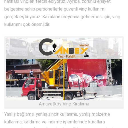
harikası vinçleri tercih ediyoruz. Ayrıca, zorunlu ehliyet
belgesine sahip personellerle güvenli vinç kullanımı
gerçekleştiriyoruz. Kazaların meydana gelmemesi için, vinç
kullanımı çok önemlidir.
Arnavutköy Vinç Kiralama
Yanlış bağlama, yanlış zincir kullanma, yanlış malzeme
kullanma, kaldırma ve indirme işlemlerinde kurallara