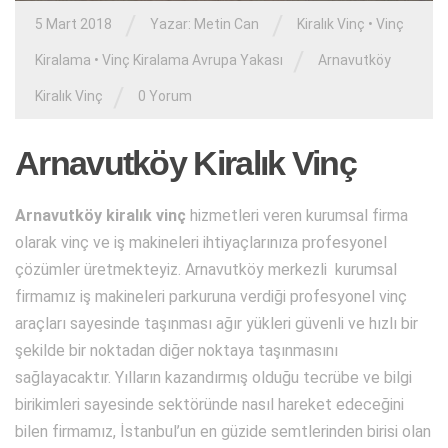
/
/
5 Mart 2018
Yazar:
Metin Can
Kiralık Vinç
•
Vinç
/
Kiralama
•
Vinç Kiralama Avrupa Yakası
Arnavutköy
/
Kiralık Vinç
0 Yorum
Arnavutköy Kiralık Vinç
Arnavutköy kiralık vinç
hizmetleri veren kurumsal firma
olarak vinç ve iş makineleri ihtiyaçlarınıza profesyonel
çözümler üretmekteyiz. Arnavutköy merkezli kurumsal
firmamız iş makineleri parkuruna verdiği profesyonel vinç
araçları sayesinde taşınması ağır yükleri güvenli ve hızlı bir
şekilde bir noktadan diğer noktaya taşınmasını
sağlayacaktır. Yılların kazandırmış olduğu tecrübe ve bilgi
birikimleri sayesinde sektöründe nasıl hareket edeceğini
bilen firmamız, İstanbul’un en güzide semtlerinden birisi olan