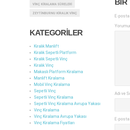
BIR
VINÇ KIRALAMA SÜRELERI
ZEYTINBURNU KIRALIK VINÇ
E-posta
Yorumu
KATEGORİLER
Kiralık Manlift
Kiralık Sepetli Platform
Kiralık Sepetli Vinç
Kiralık Vinç
Makaslı Platform Kiralama
Manlift Kiralama
Mobil Vinç Kiralama
Sepetli Vinç
Adı ve S
Sepetli Vinç Kiralama
Sepetli Vinç Kiralama Avrupa Yakası
Vinç Kiralama
Vinç Kiralama Avrupa Yakası
E-posta
Vinç Kiralama Fiyatları