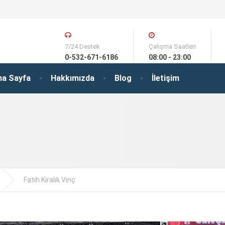
7/24 Destek
Çalışma Saatleri
0-532-671-6186
08:00 - 23:00
na Sayfa
Hakkımızda
Blog
İletişim
Fatih Kiralık Vinç