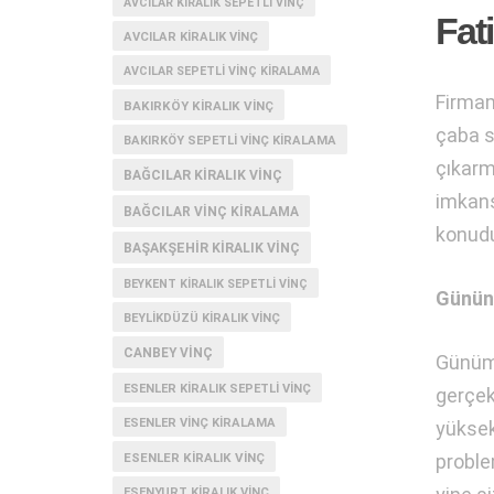
AVCILAR KIRALIK SEPETLI VINÇ
Fat
AVCILAR KIRALIK VINÇ
AVCILAR SEPETLI VINÇ KIRALAMA
Firmamı
BAKIRKÖY KIRALIK VINÇ
çaba sa
BAKIRKÖY SEPETLI VINÇ KIRALAMA
çıkarmı
BAĞCILAR KIRALIK VINÇ
imkans
BAĞCILAR VINÇ KIRALAMA
konudu
BAŞAKŞEHIR KIRALIK VINÇ
BEYKENT KIRALIK SEPETLI VINÇ
Günün 
BEYLIKDÜZÜ KIRALIK VINÇ
CANBEY VINÇ
Günümü
ESENLER KIRALIK SEPETLI VINÇ
gerçek
ESENLER VINÇ KIRALAMA
yüksek 
proble
ESENLER KIRALIK VINÇ
ESENYURT KIRALIK VINÇ