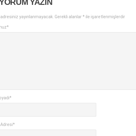
 YORUM YAZIN
 adresiniz yayınlanmayacak.
Gerekli alanlar
*
ile işaretlenmişlerdir
nuz
*
oyadı
*
 Adresi
*