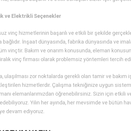
ik ve Elektrikli Seçenekler
uz vinç hizmetlerinin başarılı ve etkili bir şekilde gerçe
 bağlıdır. İnşaat dünyasında, fabrika dünyasında ve imala
züm vinçtir. Bakım ve onarım konusunda, eleman konusun
kiralık vinç firması olarak problemsiz yöntemleri tercih ed
, ulaşılması zor noktalarda gerekli olan tamir ve bakım i
leştirilen hizmetlerdir. Çalışma tekniğinize uygun siste
manı elemanlarımızdan öğrenebilirsiniz. Sizin için etkili ve
 edebiliyoruz. Yılın her ayında, her mevsimde ve bütün hava
e devam ediyoruz.