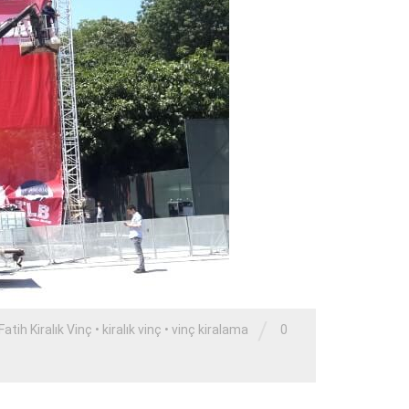
/
Fatih Kiralık Vinç
•
kiralık vinç
•
vinç kiralama
0