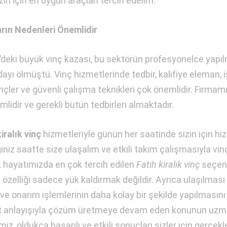
zin için en uygun araçları tercih edelim.
rın Nedenleri Önemlidir
deki büyük vinç kazası, bu sektörün profesyonelce yapılma
ayı ölmüştü. Vinç hizmetlerinde tedbir, kalifiye eleman, iş
inçler ve güvenli çalışma teknikleri çok önemlidir. Firmam
lidir ve gerekli bütün tedbirleri almaktadır.
kiralık vinç
hizmetleriyle günün her saatinde sizin için h
ğiniz saatte size ulaşalım ve etkili takım çalışmasıyla v
 hayatımızda en çok tercih edilen
Fatih kiralık vinç
seçene
özelliği sadece yük kaldırmak değildir. Ayrıca ulaşılması z
ve onarım işlemlerinin daha kolay bir şekilde yapılmasını 
 anlayışıyla çözüm üretmeye devam eden konunun uzmanı 
imiz, oldukça başarılı ve etkili sonuçları sizler için ger