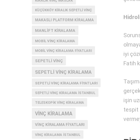
KIRALIK VINÇ MASLAK
KÜÇÜKKÖY KIRALIK SEPETLI VINÇ
Hidrol
MAKASLI PLATFORM KIRALAMA
MANLIFT KIRALAMA
Soruns
MOBIL VINÇ KIRALAMA
olmaya
MOBIL VINÇ KIRALAMA FIYATLARI
iyi çö
SEPETLI VINÇ
Fatih 
SEPETLI VINÇ KIRALAMA
Taşıma
SEPETLI VINÇ KIRALAMA FIYATLARI
gerçek
SEPETLI VINÇ KIRALAMA İSTANBUL
işin uz
TELESKOPIK VINÇ KIRALAMA
tespit
VINÇ KIRALAMA
vermey
VINÇ KIRALAMA FIYATLARI
VINÇ KIRALAMA ISTANBUL