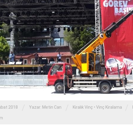
/
/
/
ubat 2018
Yazar:
Metin Can
Kiralık Vinç
•
Vinç Kiralama
um