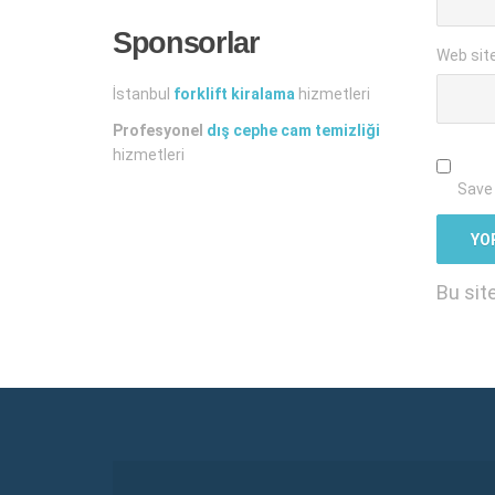
Sponsorlar
Web sit
İstanbul
forklift kiralama
hizmetleri
Profesyonel
dış cephe cam temizliği
hizmetleri
Save 
Bu sit