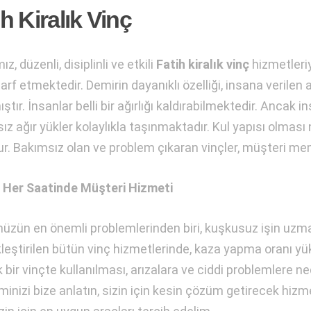
ih Kiralık Vinç
z, düzenli, disiplinli ve etkili
Fatih kiralık vinç
hizmetleriy
rf etmektedir. Demirin dayanıklı özelliği, insana verilen a
ştır. İnsanlar belli bir ağırlığı kaldırabilmektedir. Ancak 
ız ağır yükler kolaylıkla taşınmaktadır. Kul yapısı olması 
r. Bakımsız olan ve problem çıkaran vinçler, müşteri mem
Her Saatinde Müşteri Hizmeti
zün en önemli problemlerinden biri, kuşkusuz işin uzman
leştirilen bütün vinç hizmetlerinde, kaza yapma oranı yüks
bir vinçte kullanılması, arızalara ve ciddi problemlere ned
minizi bize anlatın, sizin için kesin çözüm getirecek hiz