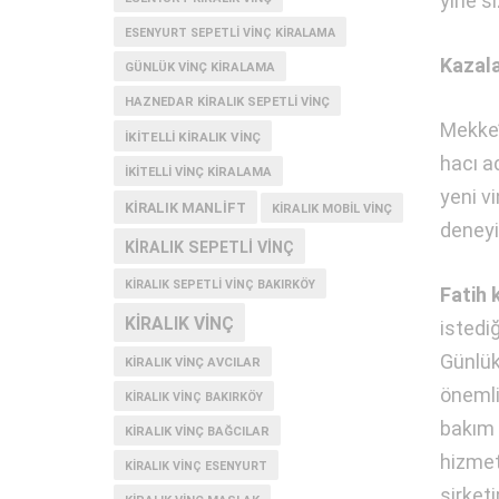
yine si
ESENYURT SEPETLI VINÇ KIRALAMA
Kazala
GÜNLÜK VINÇ KIRALAMA
HAZNEDAR KIRALIK SEPETLI VINÇ
Mekke’
IKITELLI KIRALIK VINÇ
hacı ad
IKITELLI VINÇ KIRALAMA
yeni v
KIRALIK MANLIFT
KIRALIK MOBIL VINÇ
deneyim
KIRALIK SEPETLI VINÇ
KIRALIK SEPETLI VINÇ BAKIRKÖY
Fatih 
KIRALIK VINÇ
istedi
Günlük
KIRALIK VINÇ AVCILAR
önemli 
KIRALIK VINÇ BAKIRKÖY
bakım 
KIRALIK VINÇ BAĞCILAR
hizmet
KIRALIK VINÇ ESENYURT
şirket