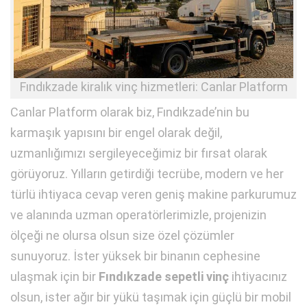
Fındıkzade kiralık vinç hizmetleri: Canlar Platform
Canlar Platform olarak biz, Fındıkzade’nin bu
karmaşık yapısını bir engel olarak değil,
uzmanlığımızı sergileyeceğimiz bir fırsat olarak
görüyoruz. Yılların getirdiği tecrübe, modern ve her
türlü ihtiyaca cevap veren geniş makine parkurumuz
ve alanında uzman operatörlerimizle, projenizin
ölçeği ne olursa olsun size özel çözümler
sunuyoruz. İster yüksek bir binanın cephesine
ulaşmak için bir
Fındıkzade sepetli vinç
ihtiyacınız
olsun, ister ağır bir yükü taşımak için güçlü bir mobil