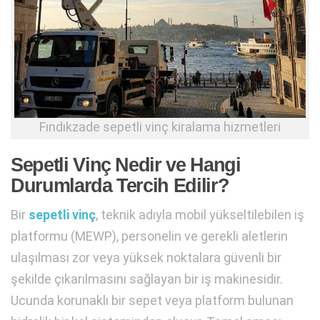
Fındıkzade sepetli vinç kiralama hizmetleri
Sepetli Vinç Nedir ve Hangi
Durumlarda Tercih Edilir?
Bir
sepetli vinç
, teknik adıyla mobil yükseltilebilen iş
platformu (MEWP), personelin ve gerekli aletlerin
ulaşılması zor veya yüksek noktalara güvenli bir
şekilde çıkarılmasını sağlayan bir iş makinesidir.
Ucunda korunaklı bir sepet veya platform bulunan