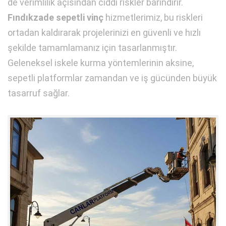
de verimlilik açısından ciddi riskler barındırır.
Fındıkzade sepetli vinç
hizmetlerimiz, bu riskleri
ortadan kaldırarak projelerinizi en güvenli ve hızlı
şekilde tamamlamanız için tasarlanmıştır.
Geleneksel iskele kurma yöntemlerinin aksine,
sepetli platformlar zamandan ve iş gücünden büyük
tasarruf sağlar.