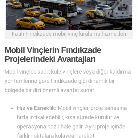
Fatih Fındıkzade mobil vinç kiralama hizmetleri
Mobil Vinçlerin Fındıkzade
Projelerindeki Avantajları
Mobil vinçler, sabit kule vinçlere veya diğer kaldırma
yöntemlerine göre Fındıkzade gibi dinamik bir
bölgede bir dizi önemli avantaj sunar:
Hız ve Esneklik:
Mobil vinçler, proje sahasına
hızla intikal edebilir, kısa sürede kurulur ve
operasyona hazır hale gelir. Aynı proje içinde
farklı noktalara kolayca hareket