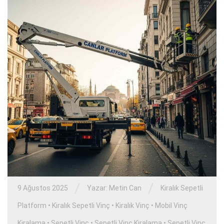
/
/
9 Ağustos 2025
Yazar:
Metin Can
Kiralık Sepetli
Platform
•
Kiralık Sepetli Vinç
•
Kiralık Vinç
•
Mobil Vinç
Kiralama
•
Sepetli Vinç
•
Sepetli Vinç Kiralama
•
Sepetli Vinç