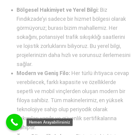
Bölgesel Hakimiyet ve Yerel Bilgi:
Biz
Fındıkzade’yi sadece bir hizmet bölgesi olarak
görmüyoruz; burası bizim mahallemiz. Her
sokağını, potansiyel trafik sıkışıklığı saatlerini
ve lojistik zorluklarını biliyoruz. Bu yerel bilgi,
projelerinizin daha hızlı ve sorunsuz ilerlemesini
sağlar.
Modern ve Geniş Filo:
Her türlü ihtiyaca cevap
verebilecek, farklı kapasite ve özelliklerde
sepetli ve mobil vinçlerden oluşan modern bir
filoya sahibiz. Tüm makinelerimiz, en yüksek
teknolojiye sahip olup periyodik olarak
bakımları yapılır ve güvenlik sertifikalarına
Hemen Arayabilirsiniz
sahiptir.