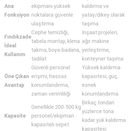
Ana
ekipmanı yüksek
kaldırma ve
Fonksiyon
noktalara güvenle
yatay/dikey olarak
ulaştırma
taşıma
Cephe temizliği,
İnşaat projeleri,
Fındıkzade
tabela montajı, klima
ağır makine
İdeal
takma, boya-badana,
yerleştirme,
Kullanım
tadilat
konteyner taşıma
Güvenli personel
Yüksek kaldırma
Öne Çıkan
erişimi, hassas
kapasitesi, güç,
Avantajı
konumlandırma,
esnek
zaman verimliliği
konumlandırma
Birkaç tondan
Genellikle 200-500 kg
yüzlerce tona
Kapasite
personel/ekipman
kadar yük kaldırma
kapasiteli sepet
kapasitesi