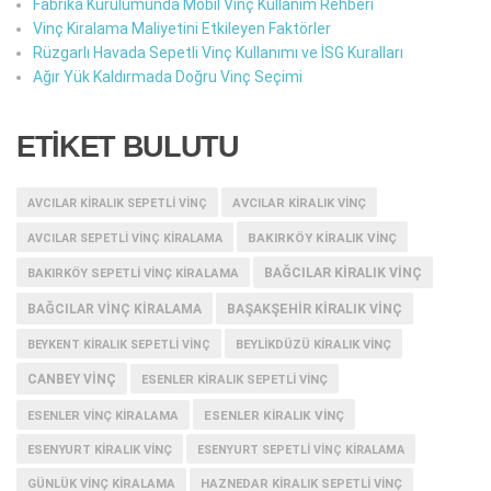
Fabrika Kurulumunda Mobil Vinç Kullanım Rehberi
Vinç Kiralama Maliyetini Etkileyen Faktörler
Rüzgarlı Havada Sepetli Vinç Kullanımı ve İSG Kuralları
Ağır Yük Kaldırmada Doğru Vinç Seçimi
ETİKET BULUTU
AVCILAR KIRALIK SEPETLI VINÇ
AVCILAR KIRALIK VINÇ
BAKIRKÖY KIRALIK VINÇ
AVCILAR SEPETLI VINÇ KIRALAMA
BAĞCILAR KIRALIK VINÇ
BAKIRKÖY SEPETLI VINÇ KIRALAMA
BAĞCILAR VINÇ KIRALAMA
BAŞAKŞEHIR KIRALIK VINÇ
BEYKENT KIRALIK SEPETLI VINÇ
BEYLIKDÜZÜ KIRALIK VINÇ
CANBEY VINÇ
ESENLER KIRALIK SEPETLI VINÇ
ESENLER KIRALIK VINÇ
ESENLER VINÇ KIRALAMA
ESENYURT KIRALIK VINÇ
ESENYURT SEPETLI VINÇ KIRALAMA
GÜNLÜK VINÇ KIRALAMA
HAZNEDAR KIRALIK SEPETLI VINÇ