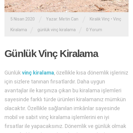
/
/
5 Nisan 2020
Yazar:
Metin Can
Kiralık Vinç
•
Vinç
/
/
Kiralama
günlük vinç kiralama
0 Yorum
Günlük Vinç Kiralama
Günlük
vinç kiralama
, özellikle kısa dönemlik işleriniz
için sizlere tanınan fırsatlardır. Daha uygun
avantajlar ile karşınıza çıkan bu kiralama işlemleri
sayesinde farklı türde ürünleri kiralamanız mümkün
olacaktır. Özellikle sağlanılan imkânlar sayesinde
mobil ve sabit vinç kiralama işlemlerini en iyi
fırsatlar ile yapacaksınız. Dönemlik ve günlük olmak