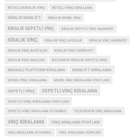
IKITELLI KIRALIK VINÇ
IKITELLI VINÇ KIRALAMA
KIRALIK MANLIFT
KIRALIK MOBIL VINÇ
KIRALIK SEPETLI VINÇ
KIRALIK SEPETLI VINÇ BAKIRKÖY
KIRALIK VINÇ
KIRALIK VINÇ AVCILAR
KIRALIK VINÇ BAKIRKÖY
KIRALIK VINÇ BAĞCILAR
KIRALIK VINÇ ESENYURT
KIRALIK VINÇ MASLAK
KÜÇÜKKÖY KIRALIK SEPETLI VINÇ
MANLIFT KIRALAMA
MAKASLI PLATFORM KIRALAMA
MOBIL VINÇ KIRALAMA
MOBIL VINÇ KIRALAMA FIYATLARI
SEPETLI VINÇ KIRALAMA
SEPETLI VINÇ
SEPETLI VINÇ KIRALAMA FIYATLARI
SEPETLI VINÇ KIRALAMA İSTANBUL
TELESKOPIK VINÇ KIRALAMA
VINÇ KIRALAMA
VINÇ KIRALAMA FIYATLARI
VINÇ KIRALAMA ISTANBUL
VINÇ KIRALAMA SÜRELERI