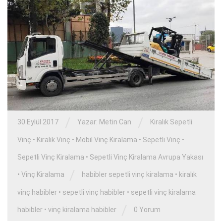
/
/
30 Eylül 2017
Yazar:
Metin Can
Kiralık Sepetli
Vinç
•
Kiralık Vinç
•
Mobil Vinç Kiralama
•
Sepetli Vinç
•
Sepetli Vinç Kiralama
•
Sepetli Vinç Kiralama Avrupa Yakası
/
•
Vinç Kiralama
habibler sepetli vinç kiralama
•
kiralık
vinç habibler
•
sepetli vinç habibler
•
sepetli vinç kiralama
/
habibler
•
vinç kiralama habibler
0 Yorum