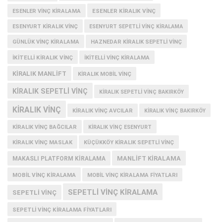
ESENLER KIRALIK VINÇ
ESENLER VINÇ KIRALAMA
ESENYURT KIRALIK VINÇ
ESENYURT SEPETLI VINÇ KIRALAMA
GÜNLÜK VINÇ KIRALAMA
HAZNEDAR KIRALIK SEPETLI VINÇ
IKITELLI KIRALIK VINÇ
IKITELLI VINÇ KIRALAMA
KIRALIK MANLIFT
KIRALIK MOBIL VINÇ
KIRALIK SEPETLI VINÇ
KIRALIK SEPETLI VINÇ BAKIRKÖY
KIRALIK VINÇ
KIRALIK VINÇ AVCILAR
KIRALIK VINÇ BAKIRKÖY
KIRALIK VINÇ BAĞCILAR
KIRALIK VINÇ ESENYURT
KIRALIK VINÇ MASLAK
KÜÇÜKKÖY KIRALIK SEPETLI VINÇ
MANLIFT KIRALAMA
MAKASLI PLATFORM KIRALAMA
MOBIL VINÇ KIRALAMA
MOBIL VINÇ KIRALAMA FIYATLARI
SEPETLI VINÇ KIRALAMA
SEPETLI VINÇ
SEPETLI VINÇ KIRALAMA FIYATLARI