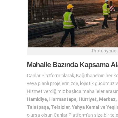
Profesyonel 
Mahalle Bazında Kapsama Ala
Canlar Platform olarak, Kağıthane’nin her k
veya planlı projelerinizde, lojistik gücümüz 
Hizmet verdiğimiz başlıca mahalleler aras
Hamidiye, Harmantepe, Hürriyet, Merkez, N
Talatpaşa, Telsizler, Yahya Kemal ve Yeşil
olursa olsun Canlar Platform’un size bir tel