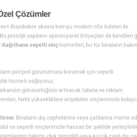
n Özel Çözümler
vent-Büyükdere aksına komşu modern ofis kuleleri ile
Bu prestijli yapıların operasyonel ihtiyaçları da kendileri g
z
Kağıthane sepetli vinç
hizmetleri, bu tür binaların bakı
ların pırıl pırıl görünümünü korumak için sepetli
zlik hizmeti sağlıyoruz.
rkanızın görünürlüğünü artıracak tabela ve reklam
mleri, farklı yüksekliklere erişebilen vinçlerimizle kolay
tirme:
Binaların dış cephelerine veya çatılarına monte ed
il ve sepetli vinçlerimizle hassas bir şekilde yerleştirilir
temlerinin bakımı, oluk temizliği veya küçük çaplı dış c