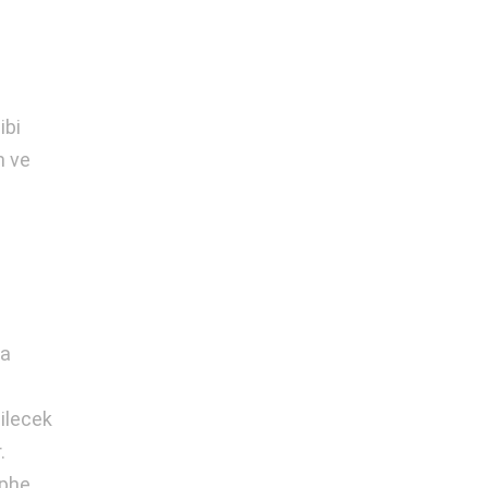
ibi
m ve
ca
ilecek
.
ephe