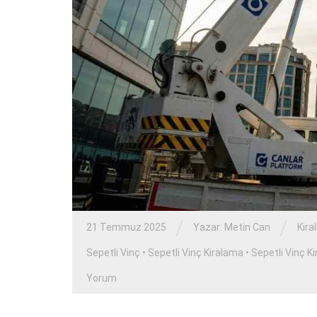
/
/
21 Temmuz 2025
Yazar:
Metin Can
Kira
Sepetli Vinç
•
Sepetli Vinç Kiralama
•
Sepetli Vinç K
Yorum