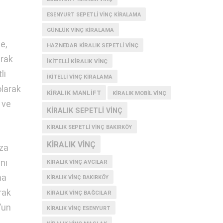
ESENYURT SEPETLI VINÇ KIRALAMA
GÜNLÜK VINÇ KIRALAMA
e,
HAZNEDAR KIRALIK SEPETLI VINÇ
arak
IKITELLI KIRALIK VINÇ
li
IKITELLI VINÇ KIRALAMA
olarak
KIRALIK MANLIFT
KIRALIK MOBIL VINÇ
 ve
KIRALIK SEPETLI VINÇ
KIRALIK SEPETLI VINÇ BAKIRKÖY
KIRALIK VINÇ
ıza
nı
KIRALIK VINÇ AVCILAR
ma
KIRALIK VINÇ BAKIRKÖY
rak
KIRALIK VINÇ BAĞCILAR
’un
KIRALIK VINÇ ESENYURT