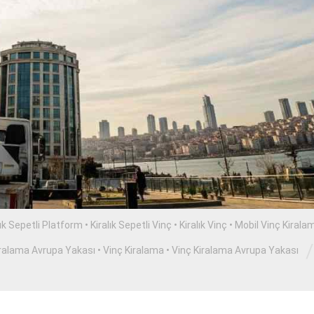
lık Sepetli Platform
•
Kiralık Sepetli Vinç
•
Kiralık Vinç
•
Mobil Vinç Kirala
/
iralama Avrupa Yakası
•
Vinç Kiralama
•
Vinç Kiralama Avrupa Yakası