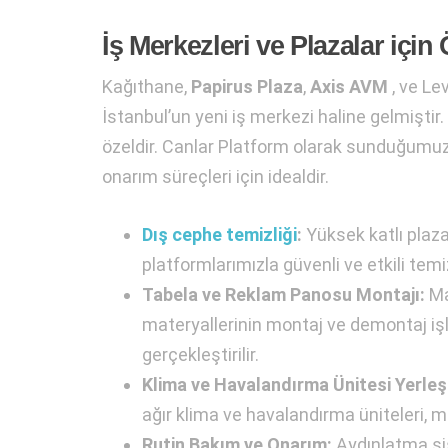
İş Merkezleri ve Plazalar içi
Kağıthane,
Papirus Plaza
,
Axis AVM
, ve Le
İstanbul’un yeni iş merkezi haline gelmiştir. 
özeldir. Canlar Platform olarak sunduğumu
onarım süreçleri için idealdir.
Dış cephe temizliği
:
Yüksek katlı plaza
platformlarımızla güvenli ve etkili temi
Tabela ve Reklam Panosu Montajı:
Ma
materyallerinin montaj ve demontaj işle
gerçekleştirilir.
Klima ve Havalandırma Ünitesi Yerleş
ağır klima ve havalandırma üniteleri, mob
Rutin Bakım ve Onarım:
Aydınlatma sis