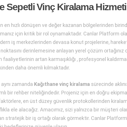
e Sepetli Vinç Kiralama Hizmeti
un en hızlı dönüşen ve değer kazanan bölgelerinden birind
manız için kritik bir rol oynamaktadır. Canlar Platform ol
odern iş merkezlerinden devasa konut projelerine, hareket
er noktasını derinlemesine anlayan yerel çözüm ortağınız 
faaliyetlerinin artan karmaşıklığı , profesyonel kaldırma
kinden daha önemli kılmaktadır.
l, aynı zamanda
Kağıthane vinç kiralama
sürecinde aklın
ı bir rehber niteliğindedir. Projeniz için en doğru ekipma
faktörlere, en üst düzey güvenlik protokollerinden kirala
lıkla ele alacağız. Amacımız, sizi yalnızca bir müşteri ola
n stratejik bir iş ortağı olarak görmektir. Canlar Platform
i hedeflerinize güvenle ulaşın.