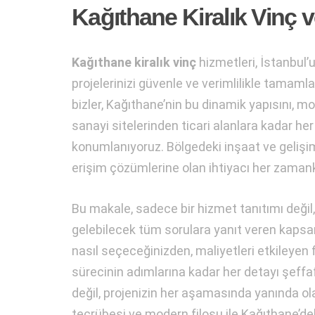
Kağıthane Kiralık Vinç v
Kağıthane kiralık vinç
hizmetleri, İstanbul’
projelerinizi güvenle ve verimlilikle tamamla
bizler, Kağıthane’nin bu dinamik yapısını, m
sanayi sitelerinden ticari alanlara kadar h
konumlanıyoruz. Bölgedeki inşaat ve gelişim 
erişim çözümlerine olan ihtiyacı her zaman
Bu makale, sadece bir hizmet tanıtımı deği
gelebilecek tüm sorulara yanıt veren kapsaml
nasıl seçeceğinizden, maliyetleri etkileyen 
sürecinin adımlarına kadar her detayı şeffaf
değil, projenizin her aşamasında yanında ola
tecrübesi ve modern filosu ile Kağıthane’dek