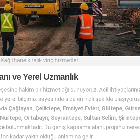
Kağıthane kiralık vinç hizmetleri
nı ve Yerel Uzmanlık
öşesine hakim bir hizmet ağı sunuyoruz. Acil ihtiyaçların
ve yerel bilgimiz sayesinde size en hızlı şekilde ulaşıyoruz
ında
Çağlayan, Çeliktepe, Emniyet Evleri, Gültepe, Gürse
urtepe, Ortabayır, Seyrantepe, Sultan Selim, Şirintep
ce
bulunmaktadır. Bu geniş kapsama alanı, projeniz nere
efon kadar yakın olduğu anlamına gelir.