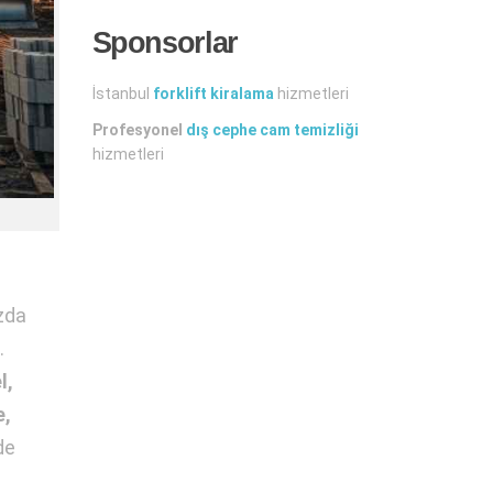
Sponsorlar
İstanbul
forklift kiralama
hizmetleri
Profesyonel
dış cephe cam temizliği
hizmetleri
ızda
.
l,
e,
de