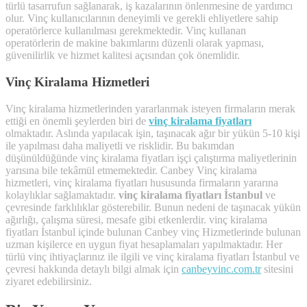
türlü tasarrufun sağlanarak, iş kazalarının önlenmesine de yardımcı
olur. Vinç kullanıcılarının deneyimli ve gerekli ehliyetlere sahip
operatörlerce kullanılması gerekmektedir. Vinç kullanan
operatörlerin de makine bakımlarını düzenli olarak yapması,
güvenilirlik ve hizmet kalitesi açısından çok önemlidir.
Vinç Kiralama Hizmetleri
Vinç kiralama hizmetlerinden yararlanmak isteyen firmaların merak
ettiği en önemli şeylerden biri de
vinç kiralama fiyatları
olmaktadır. Aslında yapılacak işin, taşınacak ağır bir yükün 5-10 kişi
ile yapılması daha maliyetli ve risklidir. Bu bakımdan
düşünüldüğünde vinç kiralama fiyatları işçi çalıştırma maliyetlerinin
yarısına bile tekâmül etmemektedir. Canbey Vinç kiralama
hizmetleri, vinç kiralama fiyatları hususunda firmaların yararına
kolaylıklar sağlamaktadır.
vinç kiralama fiyatları İstanbul
ve
çevresinde farklılıklar gösterebilir. Bunun nedeni de taşınacak yükün
ağırlığı, çalışma süresi, mesafe gibi etkenlerdir. vinç kiralama
fiyatları İstanbul içinde bulunan Canbey vinç Hizmetlerinde bulunan
uzman kişilerce en uygun fiyat hesaplamaları yapılmaktadır. Her
türlü vinç ihtiyaçlarınız ile ilgili ve vinç kiralama fiyatları İstanbul ve
çevresi hakkında detaylı bilgi almak için
canbeyvinc.com.tr
sitesini
ziyaret edebilirsiniz.