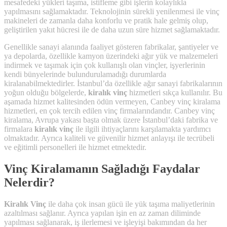
mesafedeki yükleri taşıma, istifleme gibi işlerin kolaylıkla
yapılmasını sağlamaktadır. Teknolojinin sürekli yenilenmesi ile vinç
makineleri de zamanla daha konforlu ve pratik hale gelmiş olup,
geliştirilen yakıt hücresi ile de daha uzun süre hizmet sağlamaktadır.
Genellikle sanayi alanında faaliyet gösteren fabrikalar, şantiyeler ve
ya depolarda, özellikle kamyon üzerindeki ağır yük ve malzemeleri
indirmek ve taşımak için çok kullanışlı olan vinçler, işyerlerinin
kendi bünyelerinde bulundurulamadığı durumlarda
kiralanabilmektedirler. İstanbul’da özellikle ağır sanayi fabrikalarının
yoğun olduğu bölgelerde,
kiralık vinç
hizmetleri sıkça kullanılır. Bu
aşamada hizmet kalitesinden ödün vermeyen, Canbey vinç kiralama
hizmetleri, en çok tercih edilen vinç firmalarındandır. Canbey vinç
kiralama, Avrupa yakası başta olmak üzere İstanbul’daki fabrika ve
firmalara
kiralık vinç
ile ilgili ihtiyaçlarını karşılamakta yardımcı
olmaktadır. Ayrıca kaliteli ve güvenilir hizmet anlayışı ile tecrübeli
ve eğitimli personelleri ile hizmet etmektedir.
Vinç Kiralamanın Sağladığı Faydalar
Nelerdir?
Kiralık Vinç
ile daha çok insan gücü ile yük taşıma maliyetlerinin
azaltılması sağlanır. Ayrıca yapılan işin en az zaman diliminde
yapılması sağlanarak, iş ilerlemesi ve işleyişi bakımından da her