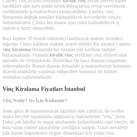
Canbey vinç firması üzerinden
kiralık vinç
almak isteyen kişiler
istedikleri süre zarfı içinde kendi ihtiyaçlarına cevap verebilecek
özelliklerdeki iş makinelerini kiralayabilirler. Canbey vinç
firmasında değişik tonajları kaldırabilecek kuvvetlerde vinçler
bulunmaktadır. Çünkü her insana aynı yükü kaldırabilecek iş
makinesi lazım olmayabilir.
Bazı kişilere 10 tonluk malzemeyi kaldıracak makine lazımken
diğerine 1 tonu kaldıran makine yeterli olabilir. Bu yüzden Canbey
vinç kiralama
firmasında her tonajda yük kaldıran makine
bulunmaktadır. Firmada
kiralık vinç
verilirken vinç ehliyeti olan
operatör de verilmektedir. Böylelikle bir kaza durumu yaşanması
önlenmektedir. Bunun dışında firmadaki iş makinelerinin bakımları
düzenli aralıklarla yapılarak müşterilere kusursuz bir hizmet
sunmaları sağlanmaktadır.
Vinç Kiralama Fiyatları İstanbul
Vinç Nedir? Ne İçin Kullanılır?
İnsan gücü ile taşınamayacak ağırlıkta olan yüklerin, bir yerden
başka bir yere taşınmasını sağlayan iş makinelerine “vinç” denir.
Daha çok fabrika ve inşaat alanlarında kullanılmakta olan vinçler, 40
tona varan yükleri taşıyabilme özelliğine sahiptir. Uzun mesafede
yük taşıma kapasitesine uygun olmadıkları için yalnız kısa