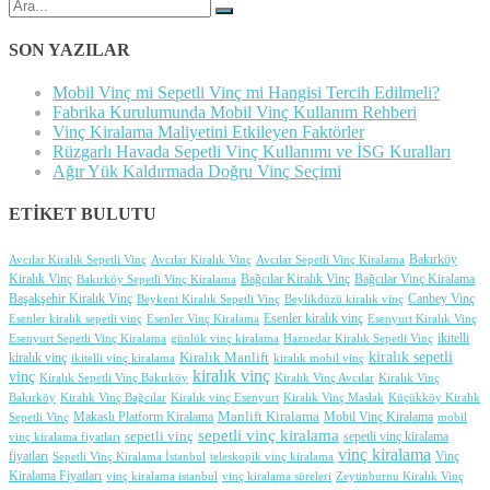
Şunu
ara:
SON YAZILAR
Mobil Vinç mi Sepetli Vinç mi Hangisi Tercih Edilmeli?
Fabrika Kurulumunda Mobil Vinç Kullanım Rehberi
Vinç Kiralama Maliyetini Etkileyen Faktörler
Rüzgarlı Havada Sepetli Vinç Kullanımı ve İSG Kuralları
Ağır Yük Kaldırmada Doğru Vinç Seçimi
ETİKET BULUTU
Avcılar Kiralık Vinç
Bakırköy
Avcılar Kiralık Sepetli Vinç
Avcılar Sepetli Vinç Kiralama
Bağcılar Kiralık Vinç
Bağcılar Vinç Kiralama
Kiralık Vinç
Bakırköy Sepetli Vinç Kiralama
Başakşehir Kiralık Vinç
Canbey Vinç
Beylikdüzü kiralık vinç
Beykent Kiralık Sepetli Vinç
Esenler kiralık sepetli vinç
Esenler Vinç Kiralama
Esenler kiralık vinç
Esenyurt Kiralık Vinç
günlük vinç kiralama
Haznedar Kiralık Sepetli Vinç
ikitelli
Esenyurt Sepetli Vinç Kiralama
kiralık sepetli
Kiralık Manlift
kiralık vinç
ikitelli vinç kiralama
kiralık mobil vinç
kiralık vinç
vinç
Kiralık Vinç Avcılar
Kiralık Sepetli Vinç Bakırköy
Kiralık Vinç
Kiralık Vinç Bağcılar
Kiralık Vinç Maslak
Küçükköy Kiralık
Bakırköy
Kiralık vinç Esenyurt
Makaslı Platform Kiralama
Manlift Kiralama
Sepetli Vinç
Mobil Vinç Kiralama
mobil
sepetli vinç kiralama
sepetli vinç
vinç kiralama fiyatları
sepetli vinç kiralama
vinç kiralama
Vinç
fiyatları
Sepetli Vinç Kiralama İstanbul
teleskopik vinç kiralama
Kiralama Fiyatları
vinç kiralama istanbul
Zeytinburnu Kiralık Vinç
vinç kiralama süreleri