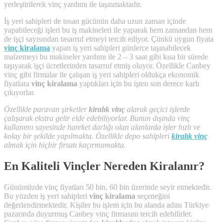
yerleştirilerek vinç yardımı ile taşınmaktadır.
İş yeri sahipleri de insan gücünün daha uzun zaman içinde
yapabileceği işleri bu iş makineleri ile yaparak hem zamandan hem
de işçi sayısından tasarruf etmeyi tercih ediyor. Çünkü uygun fiyata
vinç kiralama
yapan iş yeri sahipleri günlerce taşınabilecek
malzemeyi bu makineler yardımı ile 2 – 3 saat gibi kısa bir sürede
taşıyarak işçi ücretlerinden tasarruf etmiş oluyor. Özellikle Canbey
vinç gibi firmalar ile çalışan iş yeri sahipleri oldukça ekonomik
fiyatlara
vinç kiralama
yaptıkları için bu işten son derece karlı
çıkıyorlar.
Özellikle paravan şirketler
kiralık vinç
alarak geçici işlerde
çalışarak ekstra gelir elde edebiliyorlar. Bunun dışında vinç
kullanımı sayesinde hareket darlığı olan alanlarda işler hızlı ve
kolay bir şekilde yapılmakta. Özellikle depo sahipleri
kiralık vinç
almak için hiçbir fırsatı kaçırmamakta.
En Kaliteli Vinçler Nereden Kiralanır?
Günümüzde vinç fiyatları 50 bin, 60 bin üzerinde seyir etmektedir.
Bu yüzden iş yeri sahipleri
vinç kiralama
seçeneğini
değerlendirmektedir. Kişiler bu işlem için bu alanda adını Türkiye
pazarında duyurmuş Canbey vinç firmasını tercih edebilirler.