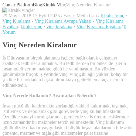
Canlar Platform
Blog
Kiralık Vinç
Vinç Nereden Kiralanır
29 Mayıs 2018
17 Eylül 2023
/
Yazar:
Metin Can
/
Kiralık Vinç
•
Vinç Kiralama
•
Vinç Kiralama Avrupa Yakası
•
Vinç Kiralama
Fiyatları
/
kiralık vinç
•
vinç kiralama
•
Vinç Kiralama Fiyatları
/
0
Yorum
Vinç Nereden Kiralanır
İş Dünyasının birçok alanında işçilere bağlı olarak çalışmayı
azaltacak tedbirler alınmakta. Bu tedbirlerden bir tanesi de işlerin
insan gücü yerine makine gücü ile yapılmasıdır. Bu yüzden
günümüzde birçok iş yerinde vinç, vinç gibi ağır yükleri kolay bir
şekilde bir noktadan başka bir noktaya getirebilen araçlar tercih
edilmektedir.
Vinç Nerede Kullanılır? Avantajları Nelerdir?
İnsan gücünün kaldırmakta zorlandığı yükleri kaldırmak, taşımak,
istiflemek ve depolamak gibi görevlerde vinç kullanılmaktadır.
Özellikle sanayi kuruluşlarında, gemilerde ve iş üretim tesislerinde
uzun zamandır bu makineler tercih edilmektedir. Vinç kullanımı
günümüzde o kadar yaygınlaştı ki büyük inşaat alanlarında bile artık
çimento, mermer ve tuğla gibi malzemeler palet üzerine