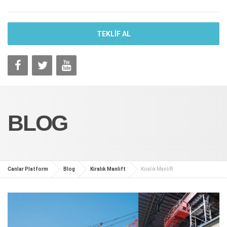
TEKLİF AL
BLOG
Canlar Platform
Blog
Kiralık Manlift
Kiralık Manlift