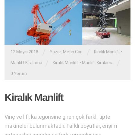
/
/
12 Mayıs 2018
Yazar:
Metin Can
Kiralık Manlift
•
/
/
Manlift Kiralama
Kiralık Manlift
•
Manlift Kiralama
0 Yorum
Kiralık Manlift
Vinç ve lift kategorisine giren çok farklı tipte
makineler bulunmaktadır. Farklı boyutlar, erişim
yetenekleri içerirler ve farklı amaçlar için