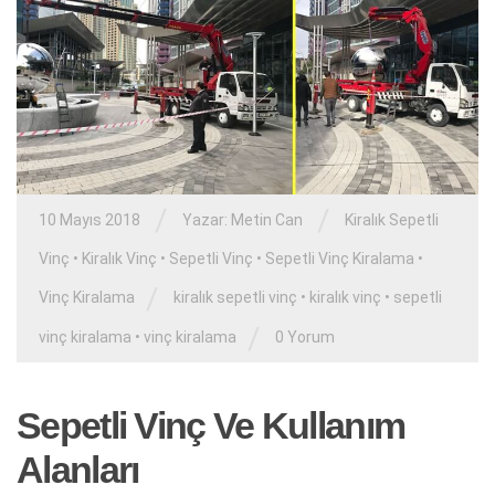
/
/
10 Mayıs 2018
Yazar:
Metin Can
Kiralık Sepetli
Vinç
•
Kiralık Vinç
•
Sepetli Vinç
•
Sepetli Vinç Kiralama
•
/
Vinç Kiralama
kiralık sepetli vinç
•
kiralık vinç
•
sepetli
/
vinç kiralama
•
vinç kiralama
0 Yorum
Sepetli Vinç Ve Kullanım
Alanları