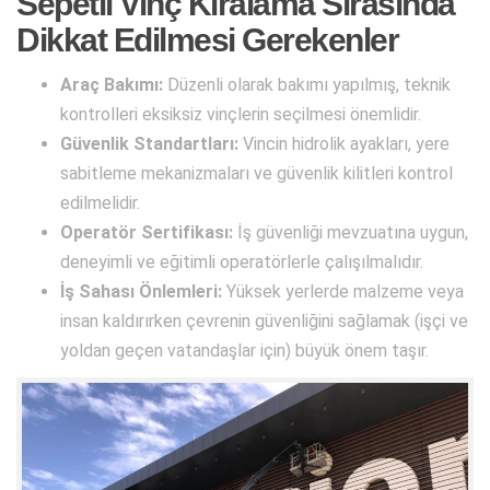
Sepetli Vinç Kiralama Sırasında
Dikkat Edilmesi Gerekenler
Araç Bakımı:
Düzenli olarak bakımı yapılmış, teknik
kontrolleri eksiksiz vinçlerin seçilmesi önemlidir.
Güvenlik Standartları:
Vincin hidrolik ayakları, yere
sabitleme mekanizmaları ve güvenlik kilitleri kontrol
edilmelidir.
Operatör Sertifikası:
İş güvenliği mevzuatına uygun,
deneyimli ve eğitimli operatörlerle çalışılmalıdır.
İş Sahası Önlemleri:
Yüksek yerlerde malzeme veya
insan kaldırırken çevrenin güvenliğini sağlamak (işçi ve
yoldan geçen vatandaşlar için) büyük önem taşır.