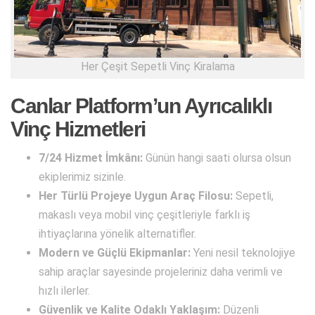
Her Çeşit Sepetli Vinç Kiralama
Canlar Platform’un Ayrıcalıklı
Vinç Hizmetleri
7/24 Hizmet İmkânı:
Günün hangi saati olursa olsun
ekiplerimiz sizinle.
Her Türlü Projeye Uygun Araç Filosu:
Sepetli,
makaslı veya mobil vinç çeşitleriyle farklı iş
ihtiyaçlarına yönelik alternatifler.
Modern ve Güçlü Ekipmanlar:
Yeni nesil teknolojiye
sahip araçlar sayesinde projeleriniz daha verimli ve
hızlı ilerler.
Güvenlik ve Kalite Odaklı Yaklaşım:
Düzenli