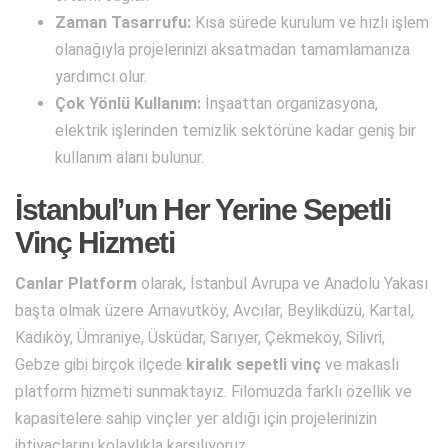
Zaman Tasarrufu:
Kısa sürede kurulum ve hızlı işlem
olanağıyla projelerinizi aksatmadan tamamlamanıza
yardımcı olur.
Çok Yönlü Kullanım:
İnşaattan organizasyona,
elektrik işlerinden temizlik sektörüne kadar geniş bir
kullanım alanı bulunur.
İstanbul’un Her Yerine Sepetli
Vinç Hizmeti
Canlar Platform
olarak, İstanbul Avrupa ve Anadolu Yakası
başta olmak üzere Arnavutköy, Avcılar, Beylikdüzü, Kartal,
Kadıköy, Ümraniye, Üsküdar, Sarıyer, Çekmeköy, Silivri,
Gebze gibi birçok ilçede
kiralık sepetli vinç
ve makaslı
platform hizmeti sunmaktayız. Filomuzda farklı özellik ve
kapasitelere sahip vinçler yer aldığı için projelerinizin
ihtiyaçlarını kolaylıkla karşılıyoruz.