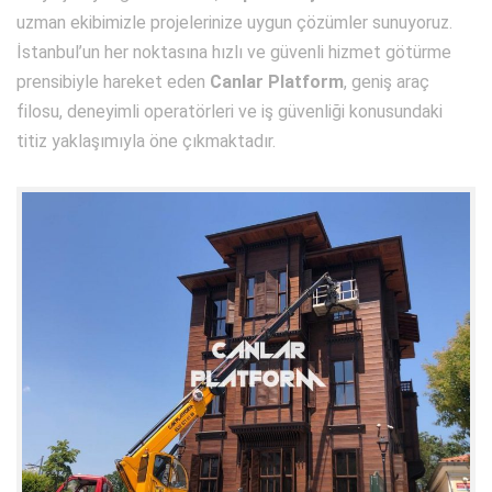
uzman ekibimizle projelerinize uygun çözümler sunuyoruz.
İstanbul’un her noktasına hızlı ve güvenli hizmet götürme
prensibiyle hareket eden
Canlar Platform
, geniş araç
filosu, deneyimli operatörleri ve iş güvenliği konusundaki
titiz yaklaşımıyla öne çıkmaktadır.