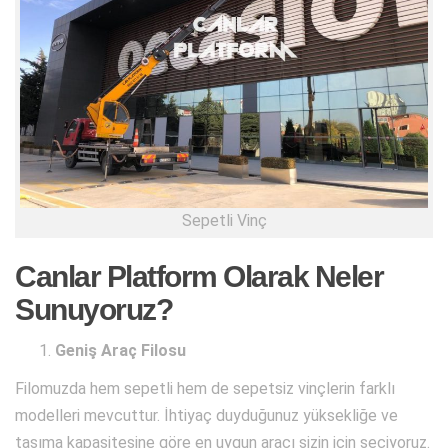
Sepetli Vinç
Canlar Platform Olarak Neler
Sunuyoruz?
Geniş Araç Filosu
Filomuzda hem sepetli hem de sepetsiz vinçlerin farklı
modelleri mevcuttur. İhtiyaç duyduğunuz yüksekliğe ve
taşıma kapasitesine göre en uygun aracı sizin için seçiyoruz.